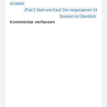
4,7-Zoll-Touchscreen,
ist dabei
das im Oktober
iPad 2 Start und Kauf: Die vergangenen 24
erhältlich sein soll.
Einziger…
Stunden im Überblick
Kommentar verfassen