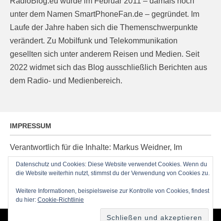
RadioBlog.eu wurde im Februar 2011 – damals noch
unter dem Namen SmartPhoneFan.de – gegründet. Im
Laufe der Jahre haben sich die Themenschwerpunkte
verändert. Zu Mobilfunk und Telekommunikation
gesellten sich unter anderem Reisen und Medien. Seit
2022 widmet sich das Blog ausschließlich Berichten aus
dem Radio- und Medienbereich.
IMPRESSUM
Verantwortlich für die Inhalte: Markus Weidner, Im
Ziegelacker 20, D-63599 Biebergemünd, E-Mail:
Datenschutz und Cookies: Diese Website verwendet Cookies. Wenn du
post@radioblog.eu
die Website weiterhin nutzt, stimmst du der Verwendung von Cookies zu.
Technik und Administration: Thomas Michel
Weitere Informationen, beispielsweise zur Kontrolle von Cookies, findest
du hier:
Cookie-Richtlinie