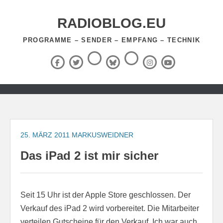
Zum
Inhalt
RADIOBLOG.EU
springen
PROGRAMME – SENDER – EMPFANG – TECHNIK
Threads
RSS-
Facebook
X
BlueSky
Instagram
YouTube
Feed
(Twitter)
Zum
Inhalt
springen
25. MÄRZ 2011
MARKUSWEIDNER
Das iPad 2 ist mir sicher
Seit 15 Uhr ist der Apple Store geschlossen. Der
Verkauf des iPad 2 wird vorbereitet. Die Mitarbeiter
verteilen Gutscheine für den Verkauf. Ich war auch