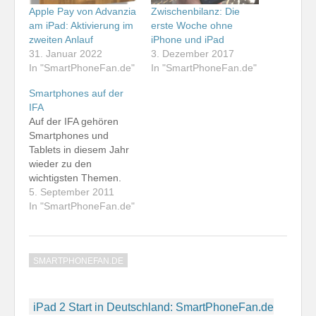
Apple Pay von Advanzia
Zwischenbilanz: Die
am iPad: Aktivierung im
erste Woche ohne
zweiten Anlauf
iPhone und iPad
31. Januar 2022
3. Dezember 2017
In "SmartPhoneFan.de"
In "SmartPhoneFan.de"
Smartphones auf der
IFA
Auf der IFA gehören
Smartphones und
Tablets in diesem Jahr
wieder zu den
wichtigsten Themen.
Natürlich habe ich mir
5. September 2011
die Geräte für die
In "SmartPhoneFan.de"
Berichterstattung auf
teltarif.de und aus
privatem Interesse
SMARTPHONEFAN.DE
angesehen. Interessant
finde ich beispielsweise
das HTC Titan, ein
Beitragsnavigation
Windows Phone mit
iPad 2 Start in Deutschland: SmartPhoneFan.de