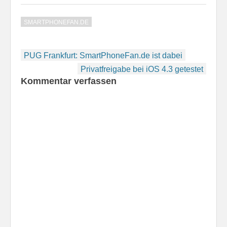
der Variante, die später
auch an Endkunden
SMARTPHONEFAN.DE
abgegeben wird - es sei
denn, es wird noch
kurzfristig ein Fehler
Beitragsnavigation
gefunden. Ich habe
PUG Frankfurt: SmartPhoneFan.de ist dabei
sofort nach Download-
Privatfreigabe bei iOS 4.3 getestet
Links…
Kommentar verfassen