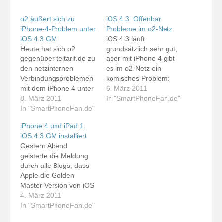
o2 äußert sich zu
iOS 4.3: Offenbar
iPhone-4-Problem unter
Probleme im o2-Netz
iOS 4.3 GM
iOS 4.3 läuft
Heute hat sich o2
grundsätzlich sehr gut,
gegenüber teltarif.de zu
aber mit iPhone 4 gibt
den netzinternen
es im o2-Netz ein
Verbindungsproblemen
komisches Problem:
mit dem iPhone 4 unter
Wähle ich eine
6. März 2011
Verwendung der
8. März 2011
netzinterne Rufnummer
In "SmartPhoneFan.de"
Golden Master Version
In "SmartPhoneFan.de"
im internationalen
von iOS 4.3 geäußert.
Format (+49 176 ...) an,
iPhone 4 und iPad 1:
Demnach geht o2 nicht
so hört man erst für
iOS 4.3 GM installiert
davon aus, dass der
einige Sekunden gar
Gestern Abend
Fehler an der neuen
nichts, danach
geisterte die Meldung
iPhone-Firmware liegt.
entweder eine Ansage,
durch alle Blogs, dass
Der Anbieter will das
nach der der
Apple die Golden
Problem nun auf der
gewünschte Teilnehmer
Master Version von iOS
Netzseite prüfen.
nicht erreichbar ist…
4.3 veröffentlicht hat.
4. März 2011
Unterdessen melden…
Diese Firmware
In "SmartPhoneFan.de"
entspricht in der Regel