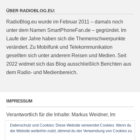
ÜBER RADIOBLOG.EU:
RadioBlog.eu wurde im Februar 2011 – damals noch
unter dem Namen SmartPhoneFan.de – gegründet. Im
Laufe der Jahre haben sich die Themenschwerpunkte
verändert. Zu Mobilfunk und Telekommunikation
gesellten sich unter anderem Reisen und Medien. Seit
2022 widmet sich das Blog ausschließlich Berichten aus
dem Radio- und Medienbereich.
IMPRESSUM
Verantwortlich für die Inhalte: Markus Weidner, Im
Ziegelacker 20, D-63599 Biebergemünd, E-Mail:
Datenschutz und Cookies: Diese Website verwendet Cookies. Wenn du
die Website weiterhin nutzt, stimmst du der Verwendung von Cookies zu.
post@radioblog.eu
Technik und Administration: Thomas Michel