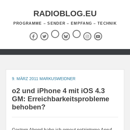
Zum
Inhalt
RADIOBLOG.EU
springen
PROGRAMME – SENDER – EMPFANG – TECHNIK
Threads
RSS-
Facebook
X
BlueSky
Instagram
YouTube
Feed
(Twitter)
Zum
Inhalt
springen
9. MÄRZ 2011
MARKUSWEIDNER
o2 und iPhone 4 mit iOS 4.3
GM: Erreichbarkeitsprobleme
behoben?
Gestern Abend habe ich erneut netzinterne Anruf-